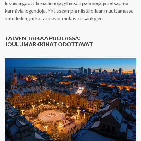
lukuisia goottilaisia linnoja, ylhäisön palatseja ja selkäpiitä
karmivia legendoja. Yhä useampia niistä ollaan muuttamassa
hotelleiksi, jotka tarjoavat mukavien sänkyjen...
TALVEN TAIKAA PUOLASSA:
JOULUMARKKINAT ODOTTAVAT