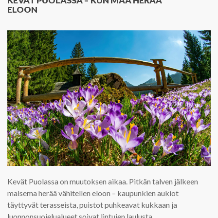
KEVÄT PUOLASSA – KUN MAA HERÄÄ
ELOON
Kevät Puolassa on muutoksen aikaa. Pitkän talven jälkeen
maisema herää vähitellen eloon – kaupunkien aukiot
täyttyvät terasseista, puistot puhkeavat kukkaan ja
luonnonsuojelualueet soivat lintujen laulusta.