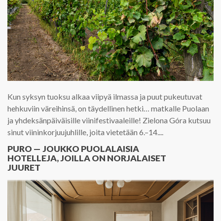
Kun syksyn tuoksu alkaa viipyä ilmassa ja puut pukeutuvat
hehkuviin väreihinsä, on täydellinen hetki… matkalle Puolaan
ja yhdeksänpäiväisille viinifestivaaleille! Zielona Góra kutsuu
sinut viininkorjuujuhlille, joita vietetään 6.–14....
PURO — JOUKKO PUOLALAISIA
HOTELLEJA, JOILLA ON NORJALAISET
JUURET