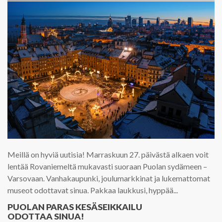
Meillä on hyviä uutisia! Marraskuun 27. päivästä alkaen voit
lentää Rovaniemeltä mukavasti suoraan Puolan sydämeen –
Varsovaan. Vanhakaupunki, joulumarkkinat ja lukemattomat
museot odottavat sinua. Pakkaa laukkusi, hyppää...
PUOLAN PARAS KESÄSEIKKAILU
ODOTTAA SINUA!