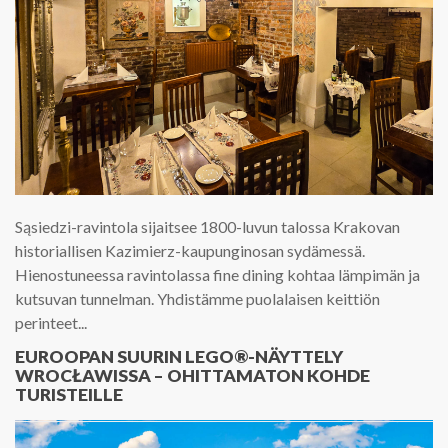
Sąsiedzi-ravintola sijaitsee 1800-luvun talossa Krakovan
historiallisen Kazimierz-kaupunginosan sydämessä.
Hienostuneessa ravintolassa fine dining kohtaa lämpimän ja
kutsuvan tunnelman. Yhdistämme puolalaisen keittiön
perinteet...
EUROOPAN SUURIN LEGO®-NÄYTTELY
WROCŁAWISSA – OHITTAMATON KOHDE
TURISTEILLE