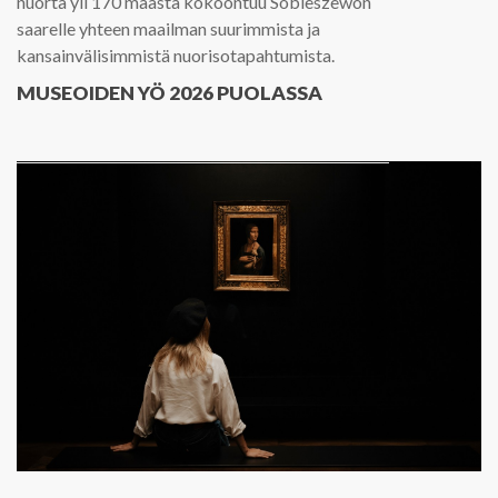
nuorta yli 170 maasta kokoontuu Sobieszewon
saarelle yhteen maailman suurimmista ja
kansainvälisimmistä nuorisotapahtumista.
MUSEOIDEN YÖ 2026 PUOLASSA