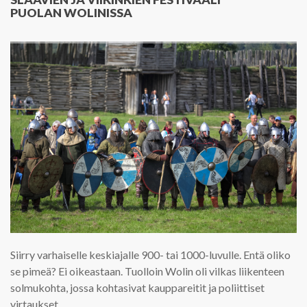
PUOLAN WOLINISSA
Siirry varhaiselle keskiajalle 900- tai 1000-luvulle. Entä oliko
se pimeä? Ei oikeastaan. Tuolloin Wolin oli vilkas liikenteen
solmukohta, jossa kohtasivat kauppareitit ja poliittiset
virtaukset.