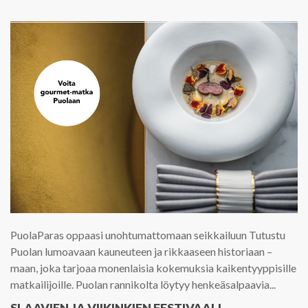
PuolaParas oppaasi unohtumattomaan seikkailuun Tutustu
Puolan lumoavaan kauneuteen ja rikkaaseen historiaan –
maan, joka tarjoaa monenlaisia kokemuksia kaikentyyppisille
matkailijoille. Puolan rannikolta löytyy henkeäsalpaavia...
SLAAVIEN JA VIIKINKIEN FESTIVAALI