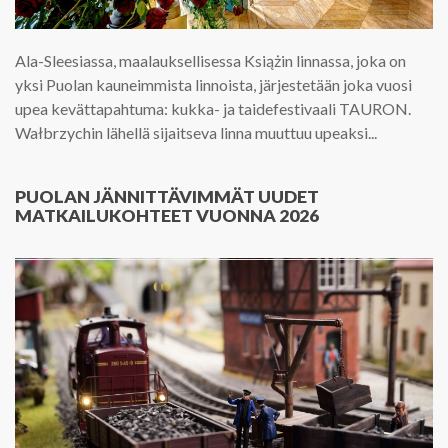
Ala-Sleesiassa, maalauksellisessa Książin linnassa, joka on
yksi Puolan kauneimmista linnoista, järjestetään joka vuosi
upea kevättapahtuma: kukka- ja taidefestivaali TAURON.
Wałbrzychin lähellä sijaitseva linna muuttuu upeaksi...
PUOLAN JÄNNITTÄVIMMÄT UUDET
MATKAILUKOHTEET VUONNA 2026