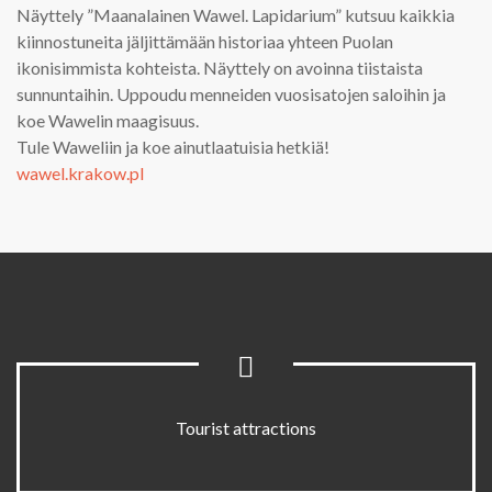
Näyttely ”Maanalainen Wawel. Lapidarium” kutsuu kaikkia
kiinnostuneita jäljittämään historiaa yhteen Puolan
ikonisimmista kohteista. Näyttely on avoinna tiistaista
sunnuntaihin. Uppoudu menneiden vuosisatojen saloihin ja
koe Wawelin maagisuus.
Tule Waweliin ja koe ainutlaatuisia hetkiä!
wawel.krakow.pl
Tourist attractions