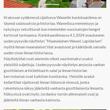
Krakovan sydämessä sijaitseva Wawelin kuninkaanlinna on
täynnä salaisuuksia ja historiaa. Wawelissa menneisyys ja
nykyisyys sekoittuvat kun menneiden vuosisatojen henget
kertovat tarinaansa. Kuninkaanlinnassa 4.1.2024 avautuneen
uuden pysyvän näyttelyn ”Maanalainen Wawel. Lapidarium”
myötä linnan maanalaiset tilat avautuvat ja kääntävät samalla
uuden sivun linnan historiassa.
Näyttelytilat ovat aiemmin olleet suurimmaksi osaksi
yleisöltä suljettuja. Uuden pysyvän näyttelyn ansiosta vanhan
goottilaisen arkkitehtuurin salat ja linnan historian
kerrostumat ovat kaikkien koettavina. Yleisölle avatut
kellaritilat sijaitsevat linnan itäisessä siivessä, jonka
rakenteissa näkyy jäänteitä vanhasta goottilaisesta linnasta.
Näkyvissä ovat myös Jordanka-tornin alimmaiset osat ja
jäänteitä linnan vanhasta kaivosta.