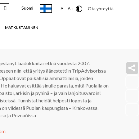
Suomi
Contrast
Ota yhteyttä
A-
A+
MATKUSTAMINEN
estänyt laadukkaita retkiä vuodesta 2007.
eseen niin, että yritys äänestettiin TripAdvisorissa
ppaat ovat paikallisia ammattilaisia, joiden
faceb
 He haluavat esittää sinulle parasta, mitä Puolalla on
link
paistoi, arkisin ja pyhinä – ja vain lahjoitusvaroin!
insta
teissä. Tunnistat heidät helposti logosta ja
link
youtu
ta on viidessä Puolan kaupungissa – Krakovassa,
link
sa ja Poznańissa.
com