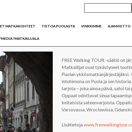
SET MATKAKOHTEET
TIETOA PUOLASTA
VINKKIMME
AJANVIETTO
/MEDIA /MATKAILUALA
FREE Walking TOUR -säätiö on järj
Matkailijat ovat tykästyneet tuotte
Puolan ykkösmatkanjärjestäjäksi. O
intohimona on Puola ja sen historia.
tarjota ‒ joka ainoa päivä, satoi tai 
Oppaat odottavat sinua tapaamispis
keltaisista sateenvarjoista. Oppai
Varsovassa, Wrocławissa, Gdanskis
Lisätietoja
www.freewalkingtour.