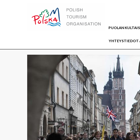
WWW.PUOLA.TRAVEL
PUOLAN KULTAI
FREE WALKING TOUR -SÄÄTIÖ
YHTEYSTIEDOT 
KATEGORIA:
UUTISET