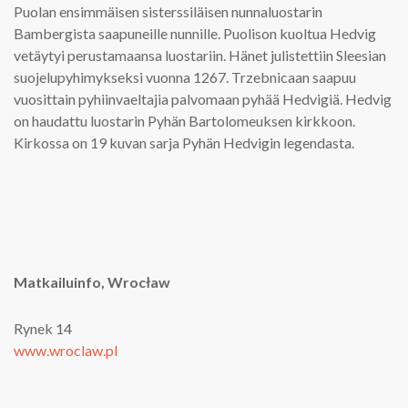
Puolan ensimmäisen sisterssiläisen nunnaluostarin
Bambergista saapuneille nunnille. Puolison kuoltua Hedvig
vetäytyi perustamaansa luostariin. Hänet julistettiin Sleesian
suojelupyhimykseksi vuonna 1267. Trzebnicaan saapuu
vuosittain pyhiinvaeltajia palvomaan pyhää Hedvigiä. Hedvig
on haudattu luostarin Pyhän Bartolomeuksen kirkkoon.
Kirkossa on 19 kuvan sarja Pyhän Hedvigin legendasta.
Matkailuinfo, Wrocław
Rynek 14
www.wroclaw.pl