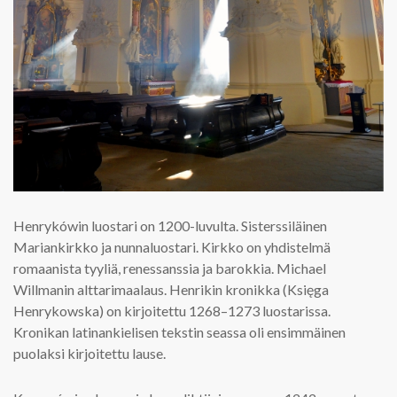
Henrykówin luostari on 1200-luvulta. Sisterssiläinen
Mariankirkko ja nunnaluostari. Kirkko on yhdistelmä
romaanista tyyliä, renessanssia ja barokkia. Michael
Willmanin alttarimaalaus. Henrikin kronikka (Księga
Henrykowska) on kirjoitettu 1268–1273 luostarissa.
Kronikan latinankielisen tekstin seassa oli ensimmäinen
puolaksi kirjoitettu lause.