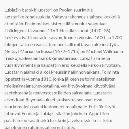
Lubiążin barokkiluostari on Puolan suurimpia
luostarikokonaisuuksia. Valtava rakennus sijaitsee keskellä-
ei-mitään. Ensimmäiset sisterssiläismunkit saapuivat
Thüringenistä vuonna 1163. Hussilaissodat (1420–36)
keskeyttivät luostarin kasvun, kunnes vuosina 1600- ja 1700-
lukujen taitteen vaurastuminen salli mittavat rakennustyöt.
Neitsyt Marian kirkossa (1672‒1715) on Michael Willmanin
freskoja. Sleesian barokkimestari asui Lubiążissa neljä
vuosikymmentä ja haudattiin erioikeudella kirkon kryptaan.
Luostarin alamäki alkoi Preussin hallinnon aikana. Toiminta
lopetettiin vuonna 1810, jonka jälkeen se toimi aatelisten
mielisairaalana, hevostallina, vankityövoimaa käyttävänä
asetehtaana ja neuvostosotilaiden sairaalana. Luostarin
arvokkaat öljymaalaukset ja sisustuksen osat ovat
suurimmaksi osaksi kadonneet maailmalle. Entisöintityöt
jatkuvat Fundacja Lubiąż -säätiön johdolla. Appottien
palatsin ruokasali sekä freskoin ja veistoksin koristettu
barokkinen ruhtinassali on entisöity.