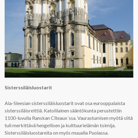
Sisterssiläisluostarit
Ala-Sleesian sisterssiläisluostarit ovat osa eurooppalaista
sisterssiläisreittiä. Katolilainen sääntökunta perustettiin
1100-luvulla Ranskan Cîteaux´ssa. Vaurastumisen myötä siitä
tuli merkittävä hengellisen ja kulttuurielämän toimija.
Sisterssiläisluostareita on myös muualla Puolassa.