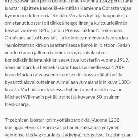
Krzeszówin alun perin benediktiinien vuonna 1242 perustama
luostari sijaitsee keskellä-ei-mitään Kamienna Górasta vajaa
kymmenen kilometriä etelään. Varakas kyliä ja kaupunkeja
omistanut luostari oli tärkeä hengellinen ja kulttuurielämän
keskus vuoteen 1810, jolloin Preussi lakkautti toiminnan.
Omaisuus auttoi hussilais- ja kolmekymmenvuotisen sodan
raunioittaman kirkon saattamisessa barokin loistoon. Sadan
vuoden tauon jälkeen toiminta elpyi prahalaisten
benediktiiniläismunkkien saavuttua luostariin vuonna 1919.
Sleesian barokin helmeksi sanotussa suureellisessa 1700-
luvun Marian taivaaseenottamisen kirkossa pääalttarilla
bysanttilaisvaikutteinen Armeliaan Jumalanäidin kuva 1300-
luvulta. Varhaisbarokkisessa Pyhän Joosefin kirkossa on
Michael Willmanin pyhää perhettä kuvaava 50-osainen
freskosarja.
Trzebnican luostari on myöhäisbarokkia. Vuonna 1202
kuningas Henrik I Parrakas ja hänen saksalaissyntyinen
vaimonsa Hedvig (puolaksi Jadwiga) perustivat Trzebnicaan