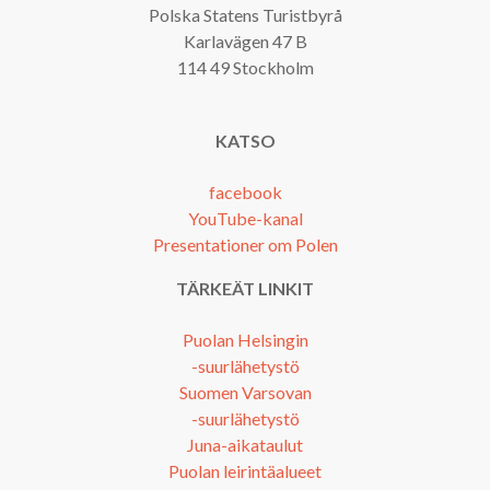
Polska Statens Turistbyrå
Karlavägen 47 B
114 49 Stockholm
KATSO
facebook
YouTube-kanal
Presentationer om Polen
TÄRKEÄT LINKIT
Puolan Helsingin
-suurlähetystö
Suomen Varsovan
-suurlähetystö
Juna-aikataulut
Puolan leirintäalueet