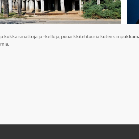
uja kukkaismattoja ja -kelloja, puuarkkitehtuuria kuten simpukkam
umia.