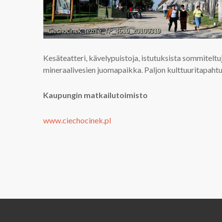
Kesäteatteri, kävelypuistoja, istutuksista sommitelt
mineraalivesien juomapaikka. Paljon kulttuuritapaht
Kaupungin matkailutoimisto
www.ciechocinek.pl