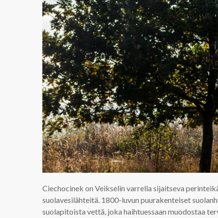
Ciechocinek on Veikselin varrella sijaitseva perinte
suolavesilähteitä. 1800-luvun puurakenteiset suolan
suolapitoista vettä, joka haihtuessaan muodostaa ter