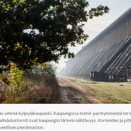
ikäs vehreä kylpyläkaupunki. Kaupungissa toimii parikymmentä terve
haihdutustornit ovat kaupungin tärkein nähtävyys. Korkeiden ja p
veellisen pienilmaston.