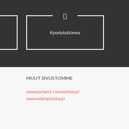
Kyselytutkimus
MUUT SIVUSTOMME
www.poland-convention.pl
www.edenpolska.pl