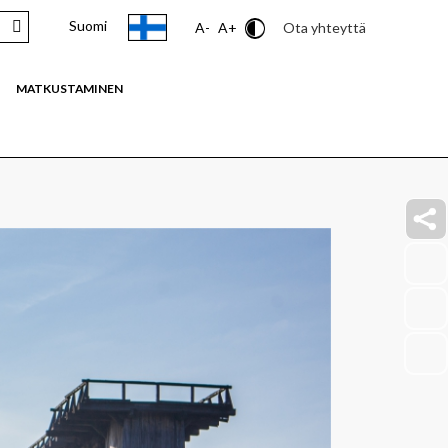
Suomi
Contrast
Ota yhteyttä
A-
A+
MATKUSTAMINEN
faceb
link
insta
link
youtu
link