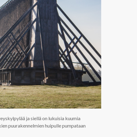
yskylpylää ja siellä on lukuisia kuumia
itkien puurakennelmien huipulle pumpataan