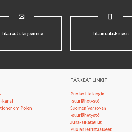
Tilaa uutiskirjeemme
Tilaan uutiskirjeen
TÄRKEÄT LINKIT
k
Puolan Helsingin
-kanal
-suurlähetystö
tioner om Polen
Suomen Varsovan
-suurlähetystö
Juna-aikataulut
Puolan leirintäalueet