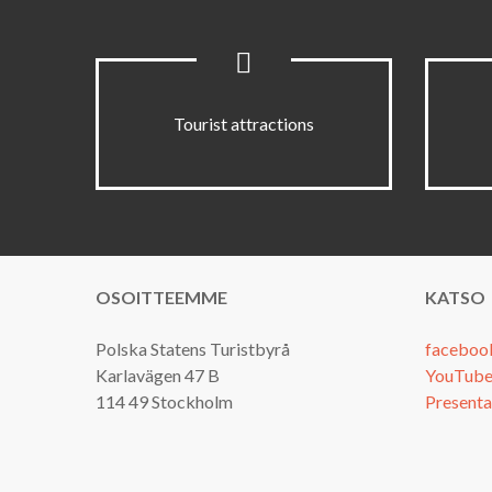
Tourist attractions
OSOITTEEMME
KATSO
Polska Statens Turistbyrå
faceboo
Karlavägen 47 B
YouTube
114 49 Stockholm
Presenta