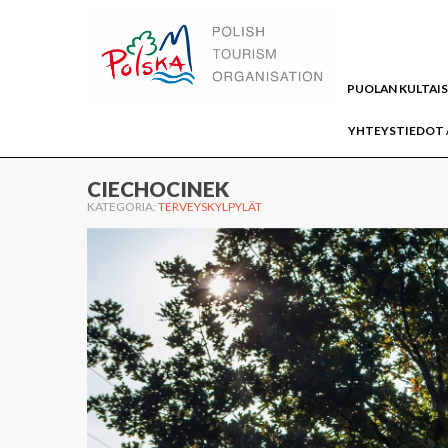
WWW.PUOLA.TRAVEL
PUOLAN KULTAI
YHTEYSTIEDOT 
Home
AJANVIETTO
Terveys ja kauneus
CIECHOCINEK
KATEGORIA:
TERVEYSKYLPYLÄT