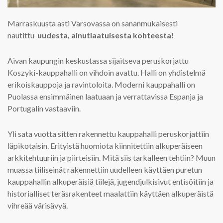
Marraskuusta asti Varsovassa on sananmukaisesti
nautittu
uudesta, ainutlaatuisesta kohteesta
!
Aivan kaupungin keskustassa sijaitseva peruskorjattu
Koszyki-kauppahalli on vihdoin avattu. Halli on yhdistelmä
erikoiskauppoja ja ravintoloita. Moderni kauppahalli on
Puolassa ensimmäinen laatuaan ja verrattavissa Espanja ja
Portugalin vastaaviin.
Yli sata vuotta sitten rakennettu kauppahalli peruskorjattiin
läpikotaisin. Erityistä huomiota kiinnitettiin alkuperäiseen
arkkitehtuuriin ja piirteisiin. Mitä siis tarkalleen tehtiin? Muun
muassa tiiliseinät rakennettiin uudelleen käyttäen puretun
kauppahallin alkuperäisiä tiilejä, jugendjulkisivut entisöitiin ja
historialliset teräsrakenteet maalattiin käyttäen alkuperäistä
vihreää värisävyä.