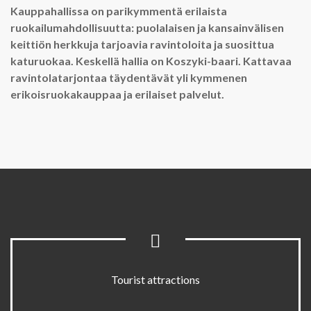
Kauppahallissa on parikymmentä erilaista
ruokailumahdollisuutta: puolalaisen ja kansainvälisen
keittiön herkkuja tarjoavia ravintoloita ja suosittua
katuruokaa. Keskellä hallia on K
oszyki-baari. Kattavaa
ravintolatarjontaa täydentävät yli kymmenen
erikoisruokakauppaa ja erilaiset
palvelut.
Tourist attractions