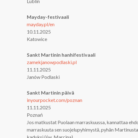
Lublin
Mayday-festivaali
mayday.pl/en
10.11.2025
Katowice
Sankt Martinin hanhifestivaali
zamekjanowpodlaski.pl
11.11.2025
Janów Podlaski
Sankt Martinin päivä
inyourpocket.com/poznan
11.11.2025
Poznań
Jos matkustat Puolaan marraskuussa, kannattaa ehdo
marraskuuta sen suojelupyhimystä, pyhän Martinusta
kaduksi (św. Marcina).