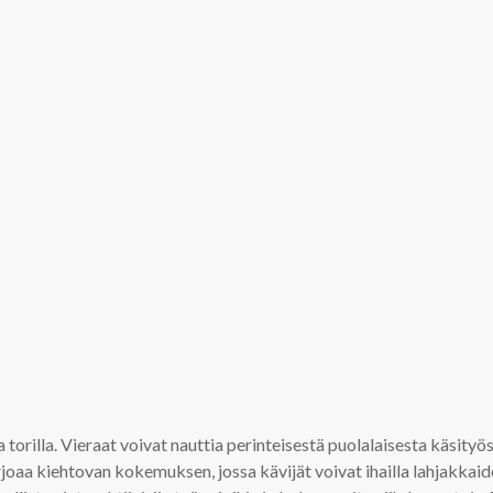
la torilla. Vieraat voivat nauttia perinteisestä puolalaisesta käsity
rjoaa kiehtovan kokemuksen, jossa kävijät voivat ihailla lahjakkai