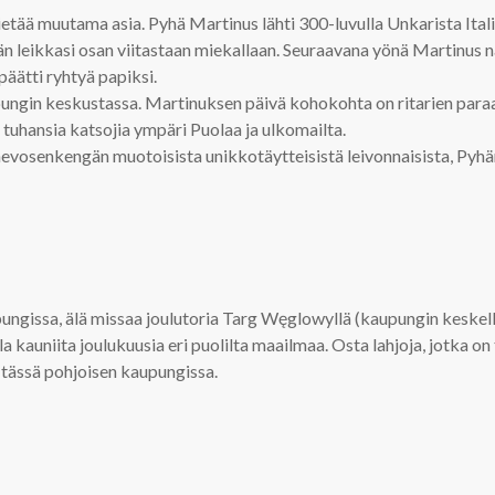
tää muutama asia. Pyhä Martinus lähti 300-luvulla Unkarista Ital
än leikkasi osan viitastaan miekallaan. Seuraavana yönä Martinus 
päätti ryhtyä papiksi.
pungin keskustassa. Martinuksen päivä kohokohta on ritarien paraa
tuhansia katsojia ympäri Puolaa ja ulkomailta.
 hevosenkengän muotoisista unikkotäytteisistä leivonnaisista, Pyh
ssa, älä missaa joulutoria Targ Węglowyllä (kaupungin keskellä si
lla kauniita joulukuusia eri puolilta maailmaa. Osta lahjoja, jotka o
 tässä pohjoisen kaupungissa.