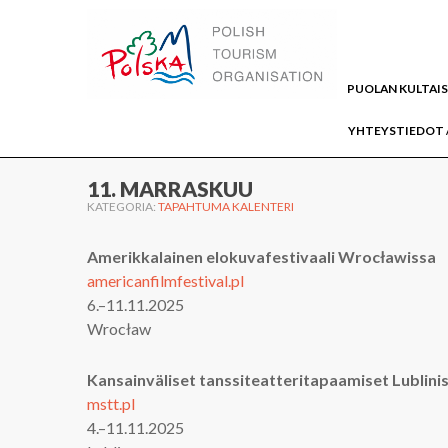
WWW.PUOLA.TRAVEL
PUOLAN KULTAI
YHTEYSTIEDOT 
Home
AJANVIETTO
Kulttuuri
Tapahtuma
11. MARRASKUU
KATEGORIA:
TAPAHTUMA KALENTERI
Amerikkalainen elokuvafestivaali Wrocławissa
americanfilmfestival.pl
6.–11.11.2025
Wrocław
Kansainväliset tanssiteatteritapaamiset Lublini
mstt.pl
4.–11.11.2025