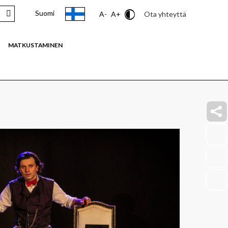
Suomi
Contrast
Ota yhteyttä
A-
A+
MATKUSTAMINEN
faceb
link
insta
link
youtu
link