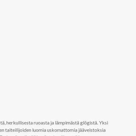
östä, herkullisesta ruoasta ja lämpimästä glögistä. Yksi
den taiteilijoiden luomia uskomattomia jääveistoksia