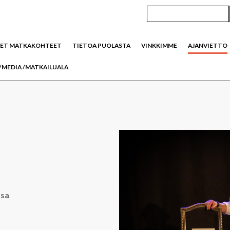
SET MATKAKOHTEET
TIETOA PUOLASTA
VINKKIMME
AJANVIETTO
/MEDIA /MATKAILUALA
 kalenteri
ssa