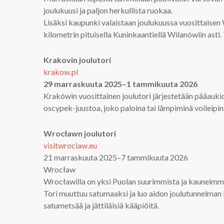
joulukuusi ja paljon herkullista ruokaa.
Lisäksi kaupunki valaistaan joulukuussa vuosittaisen 
kilometrin pituisella Kuninkaantiellä Wilanówiin asti
Krakovin joulutori
krakow.pl
29 marraskuuta 2025–1 tammikuuta 2026
Krakówin vuosittainen joulutori järjestetään pääaukiol
oscypek-juustoa, joko paloina tai lämpiminä voileipin
Wrocławn joulutori
visitwroclaw.eu
21 marraskuuta 2025–7 tammikuuta 2026
Wrocław
Wrocławilla on yksi Puolan suurimmista ja kauneimmist
Tori muuttuu satumaaksi ja luo aidon joulutunnelman
satumetsää ja jättiläisiä kääpiöitä.