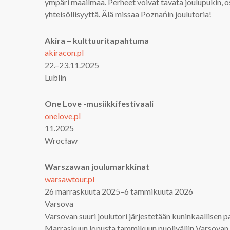
ympäri maailmaa. Perheet voivat tavata joulupukin, os
yhteisöllisyyttä. Älä missaa Poznańin joulutoria!
Akira – kulttuuritapahtuma
akiracon.pl
22.–23.11.2025
Lublin
One Love -musiikkifestivaali
onelove.pl
11.2025
Wrocław
Warszawan joulumarkkinat
warsawtour.pl
26 marraskuuta 2025–6 tammikuuta 2026
Varsova
Varsovan suuri joulutori järjestetään kuninkaallisen pal
Marraskuun lopusta tammikuun puoliväliin Varsovan mark