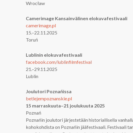
Wrocław
Camerimage Kansainvälinen elokuvafestivaali
camerimage.pl
15.–22.11.2025
Toruń
Lublinin elokuvafestivaali
facebook.com/lublinfilmfestival
21.–29.11.2025
Lublin
Joulutori Poznańissa
betlejempoznanskie.pl
15 marraskuuta–21 joulukuuta 2025
Poznań
Poznańin joulutori järjestetään historiallisella vanhal
kohokohdista on Poznańin jääfestivaali. Festivaali ta