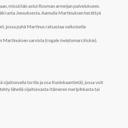
iaan, missä hän astui Rooman armeijan palvelukseen.
näki unta Jeesuksesta. Aamulla Martinuksen herättyä
ti, jossa pyhä Martinus ratsastaa valkoisella
än Martinuksen sarvista (rogale świętomarcińskie).
jaitsevalla torilla ja osa Kuninkaantietä), jossa voit
n tehty lähellä sijaitsevasta Itämeren meripihkasta tai