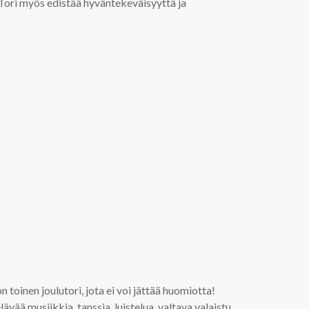
. Tori myös edistää hyväntekeväisyyttä ja
n toinen joulutori, jota ei voi jättää huomiotta!
vää musiikkia, tanssia, luistelua, valtava valaistu