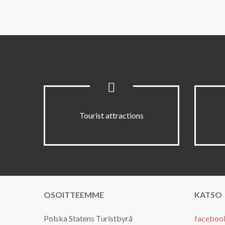
Tourist attractions
OSOITTEEMME
KATSO
Polska Statens Turistbyrå
faceboo