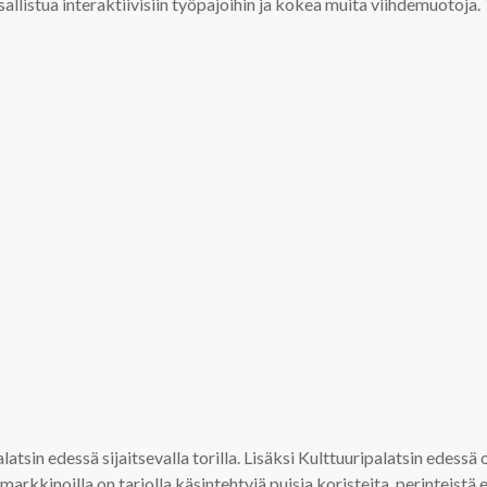
allistua interaktiivisiin työpajoihin ja kokea muita viihdemuotoja
atsin edessä sijaitsevalla torilla. Lisäksi Kulttuuripalatsin edessä o
kinoilla on tarjolla käsintehtyjä puisia koristeita, perinteistä elä