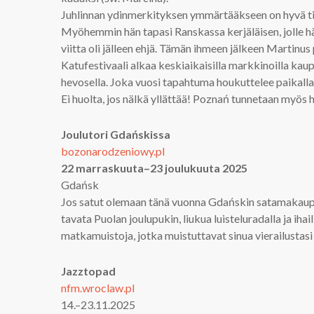
Juhlinnan ydinmerkityksen ymmärtääkseen on hyvä tie
Myöhemmin hän tapasi Ranskassa kerjäläisen, jolle h
viitta oli jälleen ehjä. Tämän ihmeen jälkeen Martinus 
Katufestivaali alkaa keskiaikaisilla markkinoilla kau
hevosella. Joka vuosi tapahtuma houkuttelee paikalla 
Ei huolta, jos nälkä yllättää! Poznań tunnetaan myös
Joulutori Gdańskissa
bozonarodzeniowy.pl
22 marraskuuta–23 joulukuuta 2025
Gdańsk
Jos satut olemaan tänä vuonna Gdańskin satamakaupungi
tavata Puolan joulupukin, liukua luisteluradalla ja ihai
matkamuistoja, jotka muistuttavat sinua vierailustasi
Jazztopad
nfm.wroclaw.pl
14.–23.11.2025