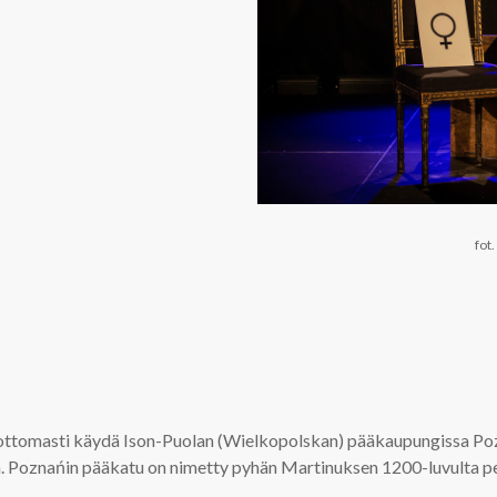
fot
ttomasti käydä Ison-Puolan (Wielkopolskan) pääkaupungissa Pozn
. Poznańin pääkatu on nimetty pyhän Martinuksen 1200-luvulta p