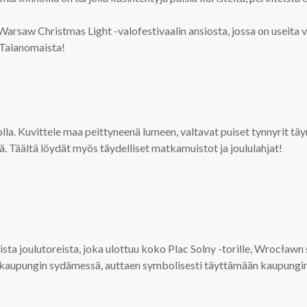
Warsaw Christmas Light -valofestivaalin ansiosta, jossa on useita v
. Taianomaista!
la. Kuvittele maa peittyneenä lumeen, valtavat puiset tynnyrit täyn
ä. Täältä löydät myös täydelliset matkamuistot ja joululahjat!
a joulutoreista, joka ulottuu koko Plac Solny -torille, Wrocławn 
 kaupungin sydämessä, auttaen symbolisesti täyttämään kaupungin 