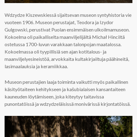
Wdzydze Kiszewskiessä sijaitsevan museon syntyhistoria vie
vuoteen 1906. Museon perustajat, Teodora ja Izydor
Gulgowski, perustivat Puolan ensimmäisen ulkoilmamuseon.
Kokoelma oli paikalliselta maanviljelijältä Michał Hinciltä
ostetussa 1700-luvun varakkaan talonpojan maatalossa.
Kokoelmassa oli tyypillisiä sen ajan kotitalous- ja
maanviljelyesineistöä, arvokkaita kultakirjailtuja päähineitä,
lasimaalauksia ja keramiikkaa.
Museon perustajien laaja toiminta vaikutti myös paikallinen
käsityötaiteen kehitykseen ja kašubialaisen kansantaiteen
kauneuden löytämiseen, joka kiteytyy taitavissa
punontatöissä ja wdzydzeläisissä monivärissä kirjontatöissä.