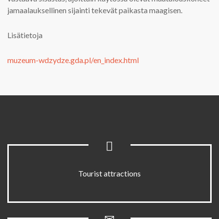
jamaalauksellinen sijainti tekevät paikasta maagisen.
Lisätietoja
muzeum-wdzydze.gda.pl/en_index.html
Tourist attractions