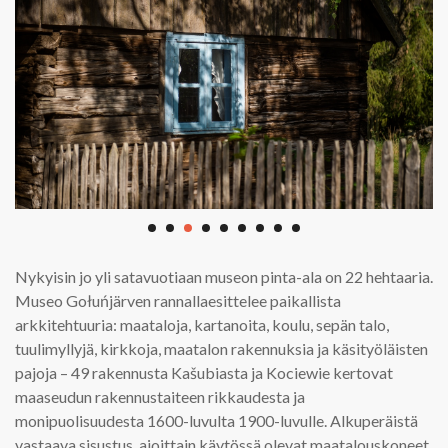
Nykyisin jo yli satavuotiaan museon pinta-ala on 22 hehtaaria.
Museo Gołuńjärven rannallaesittelee paikallista
arkkitehtuuria: maataloja, kartanoita, koulu, sepän talo,
tuulimyllyjä, kirkkoja, maatalon rakennuksia ja käsityöläisten
pajoja – 49 rakennusta Kašubiasta ja Kociewie kertovat
maaseudun rakennustaiteen rikkaudesta ja
monipuolisuudesta 1600-luvulta 1900-luvulle. Alkuperäistä
vastaava sisustus, ajoittain käytössä olevat maatalouskoneet