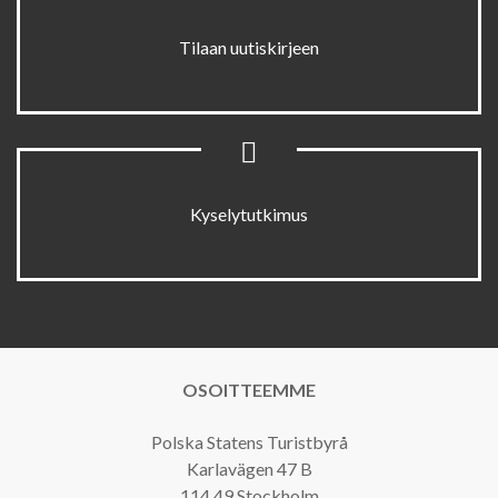
Tilaan uutiskirjeen
Kyselytutkimus
OSOITTEEMME
Polska Statens Turistbyrå
Karlavägen 47 B
114 49 Stockholm