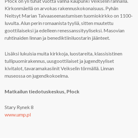
Płock on yli tuhat vuotta vanha kaupunki Veikselin rannalla.
Kirkonmäellä on arvokas rakennuskokonaisuus. Pyhän
Neitsyt Marian Taivaaseenastumisen tuomiokirkko on 1100-
luvulta. Alun perin romaanista tyyliä, sitten muutettu
goottilaiseksi ja edelleen renessanssityyliseksi. Masovian
ruhtinaiden linnan ja benediktiiniluostarin jäänteet.
Lisäksi lukuisia muita kirkkoja, luostareita, klassisistinen
tullipuomirakennus, uusgoottilaiset ja jugendtyyliset
kivitalot, tavaramakasiinit Veikselin törmällä. Linnan
museossa on jugendkokoelma.
Matkailun tiedotuskeskus, Płock
Stary Rynek 8
www.ump.pl