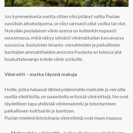
Jos kymmenkunta vuotta sitten olisi pitänyt valita Puolan
suosituin alkoholijuoma, se olisi varmasti ollut vodka tai olut.
Nykyään puolalaisen viinin asema on kuitenkin nopeasti
nousemassa, mikä näkyy selvästi viinimatkailun kasvavassa
suosiossa. Suotuisten ilmasto-olosuhteiden ja paikallisten
tuottajien ammattitaidon ansiosta Puolasta on tulossa yhä
houkuttelevampi kohde viinin ystäville.
Viinireitit – matka täynnä makuja
Heille, jotka haluavat lähteä pidemmälle matkalle ja vierailla
useilla viinitiloilla, on suunniteltu erityisiä viinireittejä. Ne ovat
täydellinen tapa yhdistää viininmaistelu ja tutustuminen
paikalliseen kulttuuriin ja luontoon.
Puolan mielenkiintoisimpia viinireittejä ovat muun muassa:
Małopolska-viinireitti
– kulkee Krakovaa ympäröivien