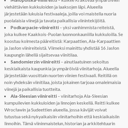
viehättävien kukkuloiden ja laaksojen läpi. Alueella
järjestetään lukuisia festivaaleja, joilla voi maistella nuoria
puolalaisia viinejä ja tavata paikallisia viinintekijöitä.
Podkarpacie-viinireitti
– yksi vanhimmista reiteistä,
joka kulkee Kaakkois-Puolan luonnonkauniilla kukkuloilla. Se
koostuu kolmesta pääreitistä: Karpaattien, Ala-Karpaattien
ja Jasłon viinireiteistä. Viimeksi mainittu yhdistää 16 Jasłon
kaupungin lähellä sijaitsevaa viinitilaa.
Sandomierzin viinireitti
– ainutlaatuinen sekoitus
keskiaikaista kaupunkia ja ympäröiviä viinitarhoja. Alueella
järjestetään vuosittain nuorten viinien festivaali. Reitillä on
noin yhdeksän viinitilaa, joista jokainen tarjoaa omaleimaisia
viinejä ja paikallisia tuotteita.
Ala-Sleesian viinireitti
– viinitarhoja Ala-Sleesian
kumpuilevien kukkuloiden ja linnojen keskellä. Reitti kulkee
Wrocławin ja Sudeettien alueella, jossa kävijät voivat
tutustua sekä nykyaikaisiin viinitarhoihin että keskiaikaisiin
linnoihin. Tämä viininmaistelun, historian ja arkkitehtuurin