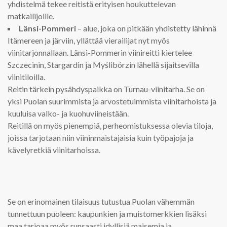
yhdistelmä tekee reitistä erityisen houkuttelevan
matkailijoille.
Länsi-Pommeri
– alue, joka on pitkään yhdistetty lähinnä
Itämereen ja järviin, yllättää vierailijat nyt myös
viinitarjonnallaan. Länsi-Pommerin viinireitti kiertelee
Szczecinin, Stargardin ja Myślibórzin lähellä sijaitsevilla
viinitiloilla.
Reitin tärkein pysähdyspaikka on Turnau-viinitarha. Se on
yksi Puolan suurimmista ja arvostetuimmista viinitarhoista ja
kuuluisa valko- ja kuohuviineistään.
Reitillä on myös pienempiä, perheomistuksessa olevia tiloja,
joissa tarjotaan niin viininmaistajaisia kuin työpajoja ja
kävelyretkiä viinitarhoissa.
Se on erinomainen tilaisuus tutustua Puolan vähemmän
tunnettuun puoleen: kaupunkien ja muistomerkkien lisäksi
maa tarjoaa myös runsaasti idyllisiä maisemia ja