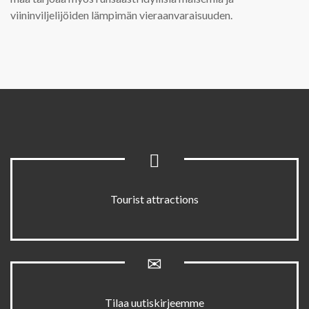
viininviljelijöiden lämpimän vieraanvaraisuuden.
Tourist attractions
Tilaa uutiskirjeemme