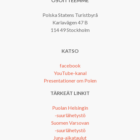
OSOITTEEMME
Polska Statens Turistbyrå
Karlavägen 47 B
114 49 Stockholm
KATSO
facebook
YouTube-kanal
Presentationer om Polen
TÄRKEÄT LINKIT
Puolan Helsingin
-suurlähetystö
Suomen Varsovan
-suurlähetystö
Juna-aikataulut